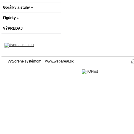
Gorálky a stuhy
»
Figúrky
»
VÝPREDAJ
Vytvorené systémom
www.webareal.sk