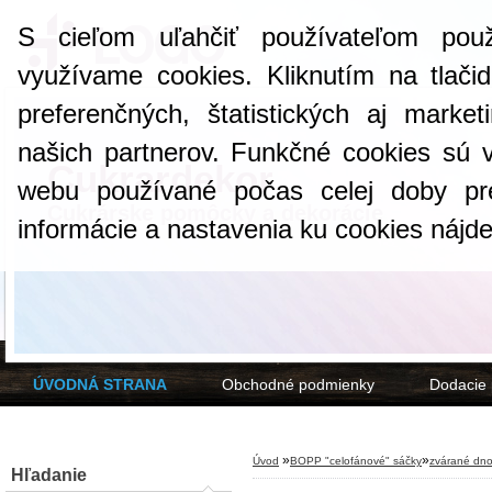
S cieľom uľahčiť používateľom pou
využívame cookies. Kliknutím na tlači
preferenčných, štatistických aj marke
našich partnerov. Funkčné cookies sú 
Cukrardekor
webu používané počas celej doby pr
Cukrárske pomôcky a dekorácie
informácie a nastavenia ku cookies nájd
ÚVODNÁ STRANA
Obchodné podmienky
Dodacie
»
»
Úvod
BOPP "celofánové" sáčky
zvárané dn
Hľadanie