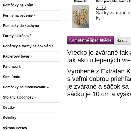
Obrázok:
Číslo produktu / Názov t
Pomôcky na krém
»
2172
Sáčky zvárané 
Formy na pečenie
»
ks
Pomôcky do kuchyne
Formy silikónové
Kompletné špecifikácie
Na stiahn
Poháriky a formy na čokoládu
Vrecko je zvárané tak 
Papierový tovar
»
tak ako u lepených vre
Patchwork
Vyrobené z Extrafan KX
Semifredo
s veľmi dobrou priehľa
je zvárané a sáčok sa 
Pomôcky na modelovanie
»
sáčku je 10 cm a výšk
Stojany a podnosy
»
Ošatky
Sviečky
Výroba kvetov